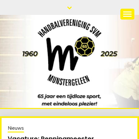
Ga
naar
de
HANDBALVERENIGIN
65 jaar een tijdloze sport met eindeloos plezier!
inhoud
SVM
Nieuws
Vacature: Penningmeester