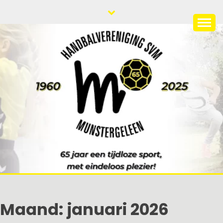
Ga
naar
de
HANDBALVERENIGIN
65 jaar een tijdloze sport met eindeloos plezier!
inhoud
SVM
Maand:
januari 2026