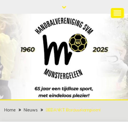
Ga
naar
de
HANDBALVERENIGIN
65 jaar een tijdloze sport met eindeloos plezier!
inhoud
SVM
Home
Nieuws
BEDANKT Borduurkampioen!