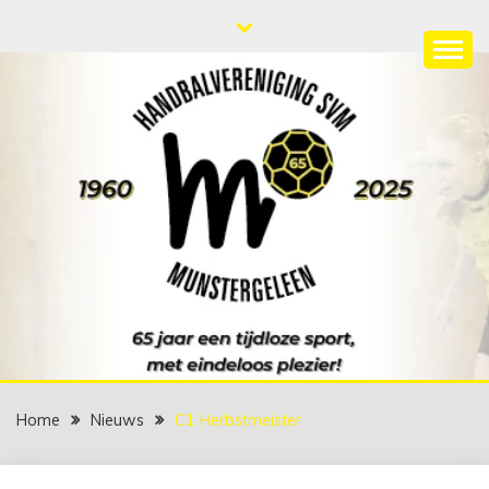
Ga
naar
de
HANDBALVERENIGIN
65 jaar een tijdloze sport met eindeloos plezier!
inhoud
SVM
Home
Nieuws
C1 Herbstmeister