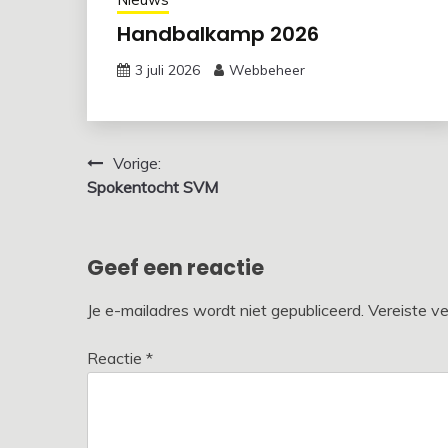
Handbalkamp 2026
3 juli 2026
Webbeheer
Bericht
Vorige:
Spokentocht SVM
navigatie
Geef een reactie
Je e-mailadres wordt niet gepubliceerd.
Vereiste v
Reactie
*