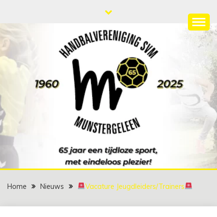
Ga
naar
de
HANDBALVERENIGIN
65 jaar een tijdloze sport met eindeloos plezier!
inhoud
SVM
Home
Nieuws
Vacature Jeugdleiders/Trainers